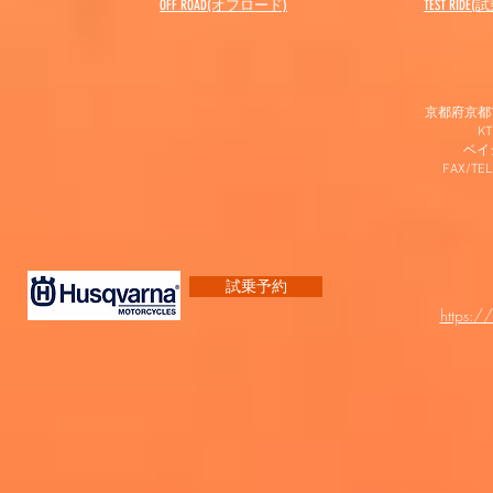
OFF ROAD(オフロード)
​TEST RIDE
京都府京都市
K
​ベ
FAX/TEL
試乗予約
https:/