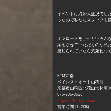
イベントは終始大盛況でし
ったので私たちスタッフも
オフロードをもっといろん
案をさせていただくのが私
感じられていたら気兼ねな
KTM京都
ベイシストオート山科店
京都市山科区北花山大林町38
075-286-8626
https://ktm-kyoto.com
営業時間11~20時