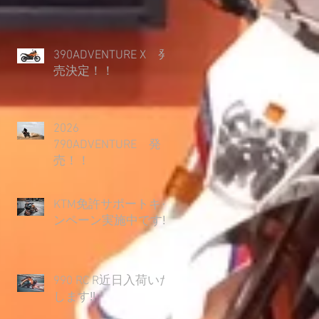
390ADVENTURE X 発
売決定！！
2026
790ADVENTURE 発
売！！
KTM免許サポートキャ
ンペーン実施中です‼
990 RC R近日入荷いた
します‼