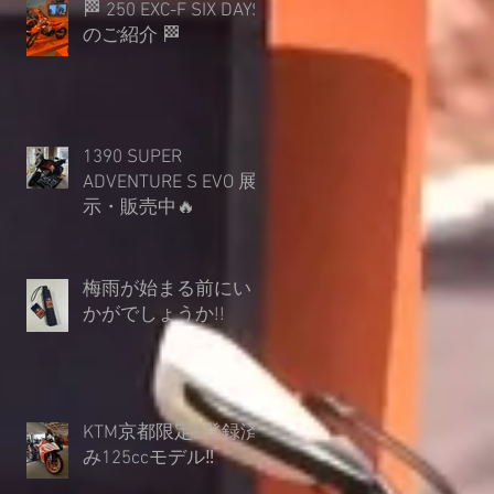
🏁 250 EXC-F SIX DAYS
のご紹介 🏁
1390 SUPER
ADVENTURE S EVO 展
示・販売中🔥
梅雨が始まる前にい
かがでしょうか︎!!
KTM京都限定‼登録済
み125ccモデル‼