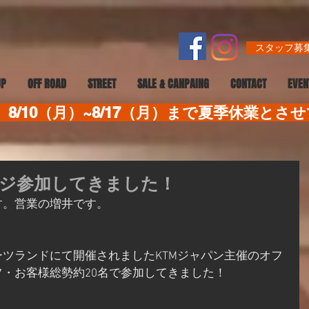
スタッフ募集
UP
OFF ROAD
STREET
SALE & CANPAING
CONTACT
EVEN
8/10（月）~8/17（月）まで夏季休業とさ
ジ参加してきました！
す。営業の増井です。
ポーツランドにて開催されましたKTMジャパン主催のオフ
・お客様総勢約20名で参加してきました！