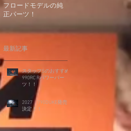
フロードモデルの純
の登録について
正パーツ！
最新記事
スタッフSのおすすめ
990RC Rパワーパー
ツ！！
2027 790DUKE発売
決定！！