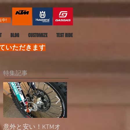
中!
T
BLOG
CUSTOMIZE
TEST RIDE
せていただきます
特集記事
意外と安い！KTMオ
公道走行不可モデル