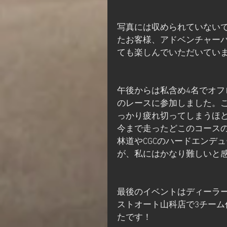
写真には収められていない
たお客様、アドベンチャー
ても楽しんでいただいてい
午後からは私含め4名でオフ
のレースに参加しました。
っかり疲れ切ってしまうほど
今まで走ったどこのコース
林道やCGCのハードエンデ
が、私にはかなり難しいと
最後のイベントはディーラ
ストオート山科店で3チー
たです！