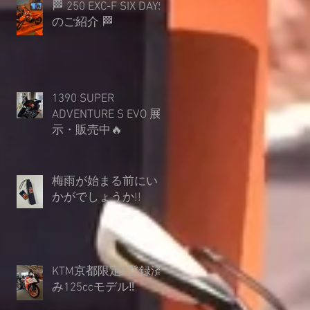
🏁 250 EXC-F SIX DAYS
のご紹介 🏁
1390 SUPER
ADVENTURE S EVO 展
示・販売中🔥
梅雨が始まる前にい
かがでしょうか︎!!
KTM京都限定‼登録済
み125ccモデル‼