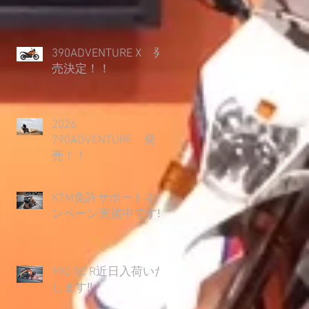
390ADVENTURE X 発
売決定！！
2026
790ADVENTURE 発
売！！
KTM免許サポートキャ
ンペーン実施中です‼
990 RC R近日入荷いた
します‼