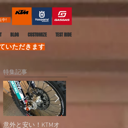
中!
T
BLOG
CUSTOMIZE
TEST RIDE
せていただきます
特集記事
意外と安い！KTMオ
公道走行不可モデル