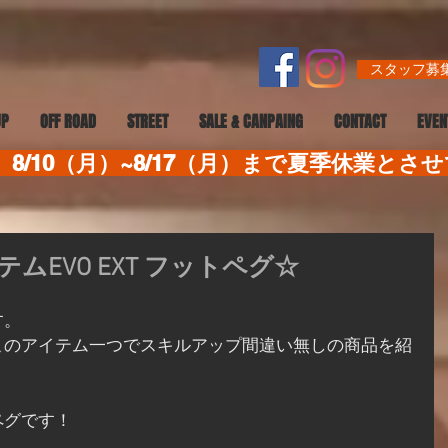
スタッフ募集
UP
OFF ROAD
STREET
SALE & CANPAING
CONTACT
EVEN
8/10（月）~8/17（月）まで夏季休業とさ
EVO EXT フットペグ☆
す。
このアイテム一つでスキルアップ間違い無しの商品を紹
ットペグです！