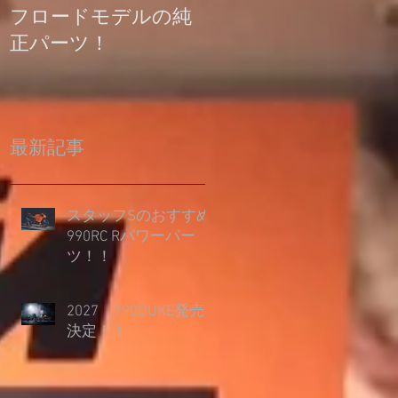
フロードモデルの純
の登録について
正パーツ！
最新記事
スタッフSのおすすめ
990RC Rパワーパー
ツ！！
2027 790DUKE発売
決定！！