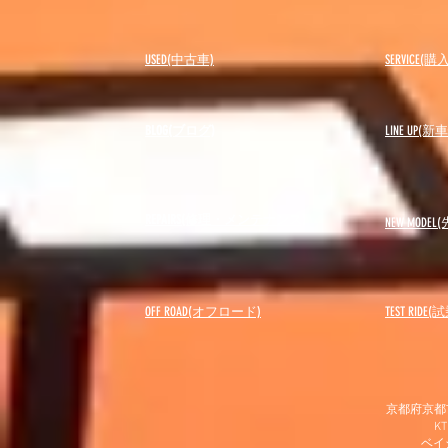
USED(中古車)
SERVICE
BLOG(ブログ)
LINE UP(
REPAIRS(修理・メンテナンス)
NEW MODEL
(
OFF ROAD(オフロード)
​TEST RIDE
京都府京都市
K
​ベ