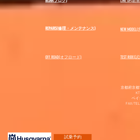
BLOG(ブログ)
LINE UP(
REPAIRS(修理・メンテナンス)
NEW MODEL
(
OFF ROAD(オフロード)
​TEST RIDE
京都府京都市
K
​ベ
FAX/TEL
試乗予約