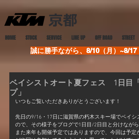
HOME
STOCK
SERVICE
LINE UP
OFF ROAD
STREET
誠に勝手ながら、8/10（月）~8
ベイシストオート夏フェス 1日目
プ」
いつもご覧いただきありがとうございます！
先日の9/16・17日に滋賀県の朽木スキー場でベイ
ので、その様子をブログで1日目/2日目と分けなが
また来年も開催予定ではありますので、今回は予定