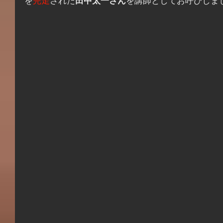
を
完走
された
田中太一さん
を講師としてお呼びしまし