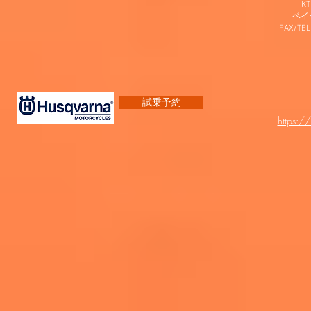
K
​ベ
FAX/TEL
試乗予約
https:/