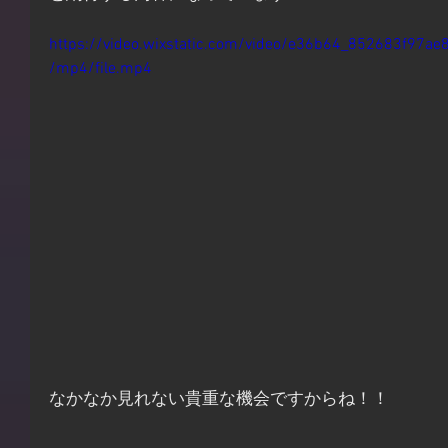
https://video.wixstatic.com/video/e36b64_852683f97
/mp4/file.mp4
なかなか見れない貴重な機会ですからね！！