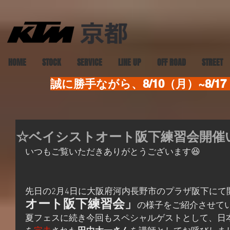
HOME
STOCK
SERVICE
LINE UP
OFF ROAD
STREET
誠に勝手ながら、8/10（月）~8
☆ベイシストオート阪下練習会開催
いつもご覧いただきありがとうございます😆
先日の2月4日に大阪府河内長野市のプラザ阪下にて
オート阪下練習会」
の様子をご紹介させて
夏フェスに続き今回もスペシャルゲストとして、日