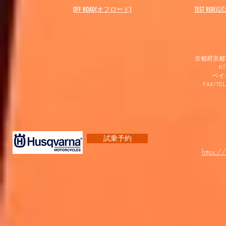
OFF ROAD(オフロード)
​TEST RIDE
京都府京都市
K
​ベ
FAX/TEL
試乗予約
https:/