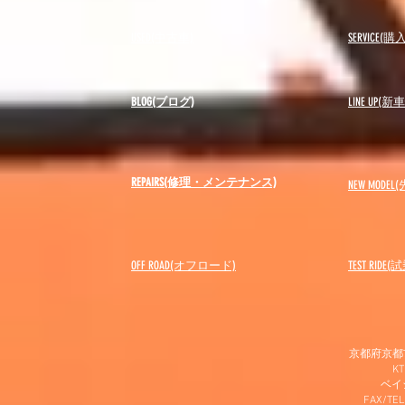
USED(中古車)
SERVICE
BLOG(ブログ)
LINE UP(
REPAIRS(修理・メンテナンス)
NEW MODEL
(
OFF ROAD(オフロード)
​TEST RIDE
京都府京都市
K
​ベ
FAX/TEL