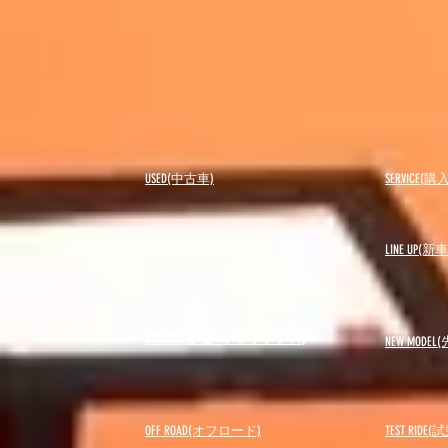
USED(中古車)
SERVICE
BLOG(ブログ)
LINE UP(
REPAIRS(修理・メンテナンス)
NEW MODEL
(
OFF ROAD(オフロード)
​TEST RIDE