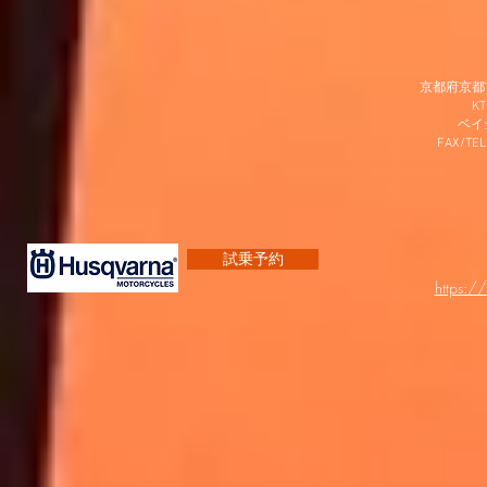
京都府京都市
K
​ベ
FAX/TEL
試乗予約
https:/