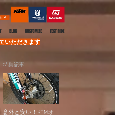
中!
T
BLOG
CUSTOMIZE
TEST RIDE
せていただきます
特集記事
意外と安い！KTMオ
公道走行不可モデル