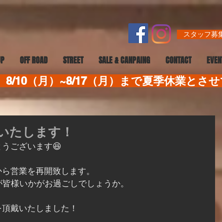
スタッフ募集
UP
OFF ROAD
STREET
SALE & CANPAING
CONTACT
EVEN
8/10（月）~8/17（月）まで夏季休業とさ
いたします！
うございます😆
から営業を再開致します。
が皆様いかがお過ごしでしょうか。
を頂戴いたしました！