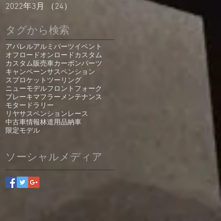
2022年3月
（24）
24件の記事
タグから検索
アパレル
アルミパーツ
イベント
オフロード
オンロード
カスタム
カスタム販売車
カーボンパーツ
キャンペーン
サスペンション
スプロケット
ツーリング
ニューモデル
フロントフォーク
ブレーキ
マフラー
メンテナンス
モタード
ラリー
リヤサスペンション
レース
中古車情報
林道
用品
納車
限定モデル
ソーシャルメディア