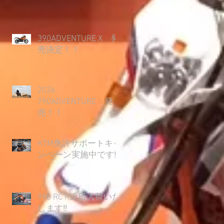
390ADVENTURE X 発
売決定！！
2026
790ADVENTURE 発
売！！
KTM免許サポートキャ
ンペーン実施中です‼
990 RC R近日入荷いた
します‼