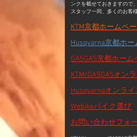
ンクを載せておきますので
スタッフ一同、多くのお客
KTM京都ホームペ
Husqvarna京都
GASGAS京都ホー
KTM/GASGASオ
Husqvarnaオン
Webikeバイク選び
お問い合わせフォ