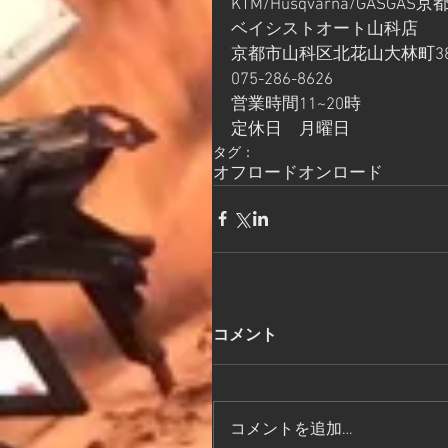
KTM/Husqvarna/GASGAS京
ベイシストオート山科店
京都市山科区北花山大林町38
075-286-8626
営業時間11~20時
定休日　月曜日
タグ：
オフロード
オンロード
コメント
コメントを追加…