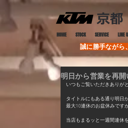
HOME
STOCK
SERVICE
LINE 
誠に勝手ながら、
明日から営業を再開
いつもご覧いただきありがと
タイトルにもある通り明日
最大10連休のお盆休みです
当店もまるッと一週間連休