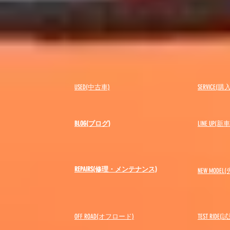
USED(中古車)
SERVICE
BLOG(ブログ)
LINE UP(
REPAIRS(修理・メンテナンス)
NEW MODEL
(
OFF ROAD(オフロード)
​TEST RIDE