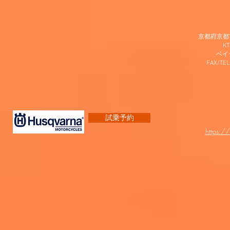
京都府京都市
K
​ベ
FAX/TEL
試乗予約
https:/