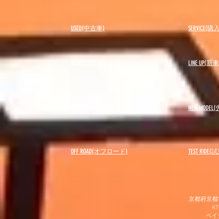
USED(中古車)
SERVICE
BLOG(ブログ)
LINE UP(
REPAIRS(修理・メンテナンス)
NEW MODEL
(
OFF ROAD(オフロード)
​TEST RIDE
京都府京都市
K
​ベ