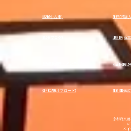
USED(中古車)
SERVICE
BLOG(ブログ)
LINE UP(
REPAIRS(修理・メンテナンス)
NEW MODEL
(
OFF ROAD(オフロード)
​TEST RIDE
京都府京都市
K
​ベ