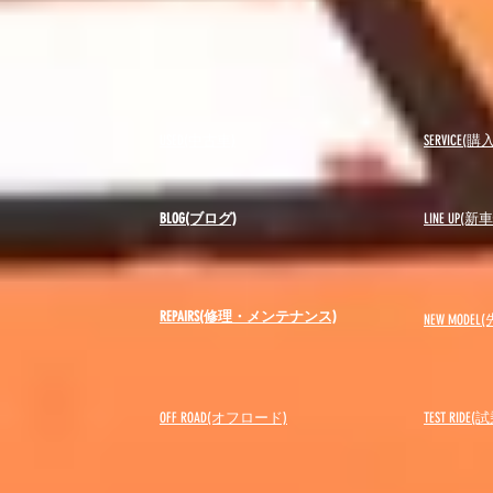
USED(中古車)
SERVICE
BLOG(ブログ)
LINE UP(
REPAIRS(修理・メンテナンス)
NEW MODEL
(
OFF ROAD(オフロード)
​TEST RIDE