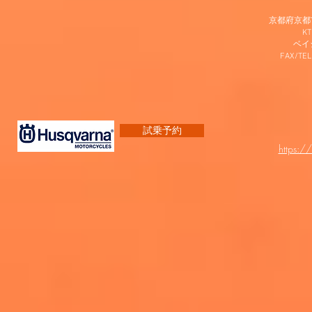
京都府京都市
K
​ベ
FAX/TEL
試乗予約
https:/