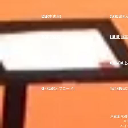
USED(中古車)
SERVICE
BLOG(ブログ)
LINE UP(
REPAIRS(修理・メンテナンス)
NEW MODEL
(
OFF ROAD(オフロード)
​TEST RIDE
京都府京都市
K
​ベ