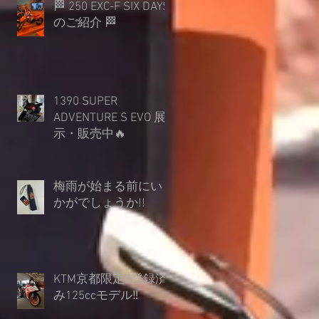
🏁 250 EXC-F SIX DAYS
のご紹介 🏁
1390 SUPER
ADVENTURE S EVO 展
示・販売中🔥
梅雨が始まる前にい
かがでしょうか︎!!
KTM京都限定‼登録済
み125ccモデル‼