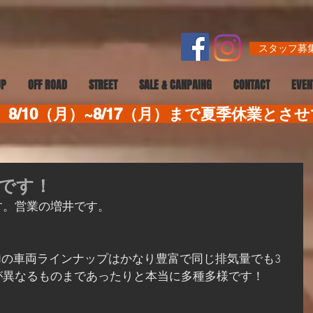
スタッフ募集
UP
OFF ROAD
STREET
SALE & CANPAING
CONTACT
EVEN
8/10（月）~8/17（月）まで夏季休業とさ
です！
す。営業の増井です。
Mの車両ラインナップはかなり豊富で同じ排気量でも3
が異なるものまであったりと本当に多種多様です！