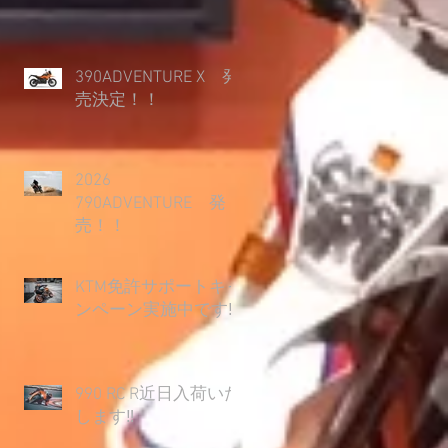
390ADVENTURE X 発
売決定！！
2026
790ADVENTURE 発
売！！
KTM免許サポートキャ
ンペーン実施中です‼
990 RC R近日入荷いた
します‼