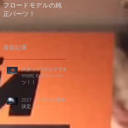
フロードモデルの純
の登録について
正パーツ！
最新記事
スタッフSのおすすめ
990RC Rパワーパー
ツ！！
2027 790DUKE発売
決定！！