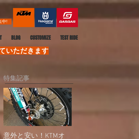
中!
T
BLOG
CUSTOMIZE
TEST RIDE
せていただきます
特集記事
意外と安い！KTMオ
公道走行不可モデル