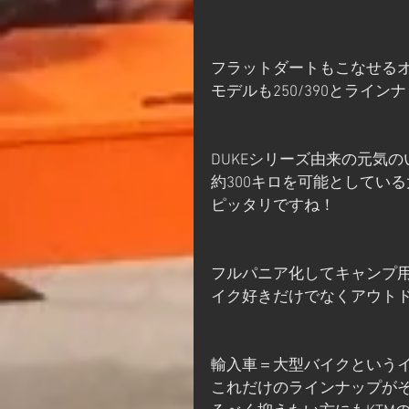
フラットダートもこなせる
モデルも250/390とライン
DUKEシリーズ由来の元気
約300キロを可能としてい
ピッタリですね！
フルパニア化してキャンプ
イク好きだけでなくアウト
輸入車＝大型バイクというイ
これだけのラインナップがそろ