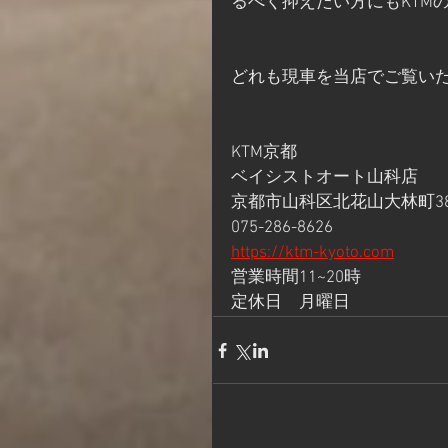
るべく抑えたい方にもKTM
どれも現車を当店でご覧いた
KTM京都
ベイシストオート山科店
京都市山科区北花山大林町38
075-286-8626
https://ktm-kyoto.com
営業時間11~20時
定休日　月曜日