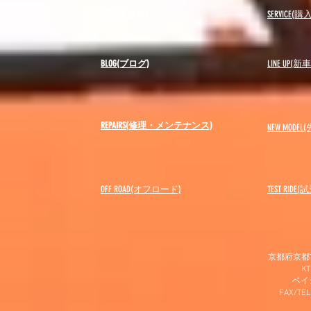
USED(中古車)
SERVICE
BLOG(ブログ)
LINE UP(
REPAIRS(修理・メンテナンス)
NEW MODEL
(
OFF ROAD(オフロード)
​TEST RIDE
京都府京都市
K
​ベ
FAX/TEL