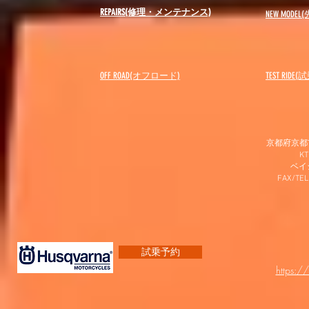
REPAIRS(修理・メンテナンス)
NEW MODEL
(
OFF ROAD(オフロード)
​TEST RIDE
京都府京都市
K
​ベ
FAX/TEL
試乗予約
https:/