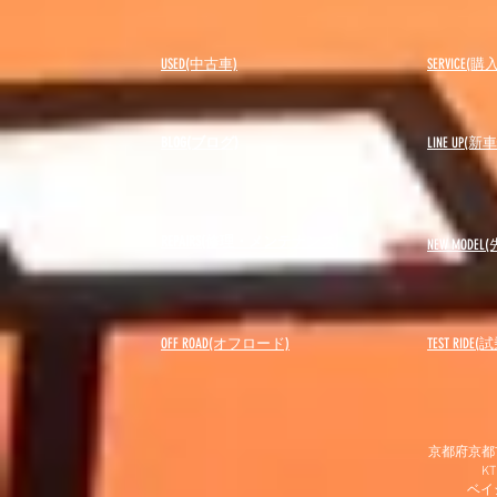
USED(中古車)
SERVICE
BLOG(ブログ)
LINE UP(
REPAIRS(修理・メンテナンス)
NEW MODEL
(
OFF ROAD(オフロード)
​TEST RIDE
京都府京都市
K
​ベ