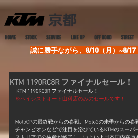
HOME
STOCK
SERVICE
LINE UP
OFF ROAD
STREET
誠に勝手ながら、8/10（月）~8
KTM 1190RC8R ファイナルセール！
 KTM 1190RC8R ファイナルセール！
※ベイシストオート山科店のみのセールです！
MotoGPの最終戦からの参戦、Moto2の来季からの参
チャンピオンなどで注目を浴びているKTMのスーパー
ストリアでの生産が終了し、いよいよ日本国内在庫も