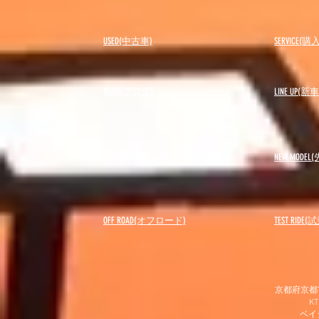
USED(中古車)
SERVICE
BLOG(ブログ)
LINE UP(
REPAIRS(修理・メンテナンス)
NEW MODEL
(
OFF ROAD(オフロード)
​TEST RIDE
京都府京都市
K
​ベ