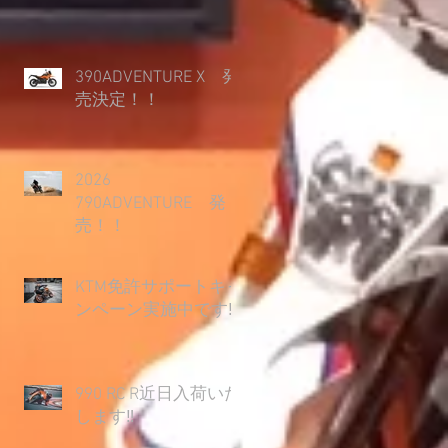
390ADVENTURE X 発
売決定！！
2026
790ADVENTURE 発
売！！
KTM免許サポートキャ
ンペーン実施中です‼
990 RC R近日入荷いた
します‼