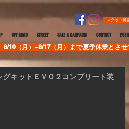
スタッフ募集
UP
OFF ROAD
STREET
SALE & CANPAING
CONTACT
EVEN
8/10（月）~8/17（月）まで夏季休業とさ
ューニングキットＥＶＯ２コンプリート装