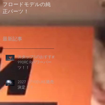
フロードモデルの純
の登録について
正パーツ！
最新記事
スタッフSのおすすめ
990RC Rパワーパー
ツ！！
2027 790DUKE発売
決定！！