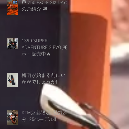
🏁 250 EXC-F SIX DAYS
のご紹介 🏁
1390 SUPER
ADVENTURE S EVO 展
示・販売中🔥
梅雨が始まる前にい
かがでしょうか︎!!
KTM京都限定‼登録済
み125ccモデル‼