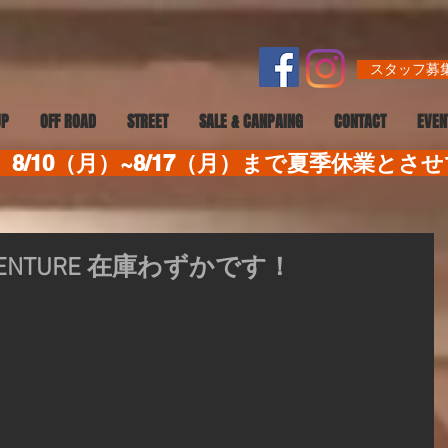
スタッフ募集
UP
OFF ROAD
STREET
SALE & CANPAING
CONTACT
EVEN
8/10（月）~8/17（月）まで夏季休業とさ
0ADVENTURE 在庫わずかです！