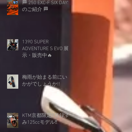
🏁 250 EXC-F SIX DAYS
のご紹介 🏁
1390 SUPER
ADVENTURE S EVO 展
示・販売中🔥
梅雨が始まる前にい
かがでしょうか︎!!
KTM京都限定‼登録済
み125ccモデル‼