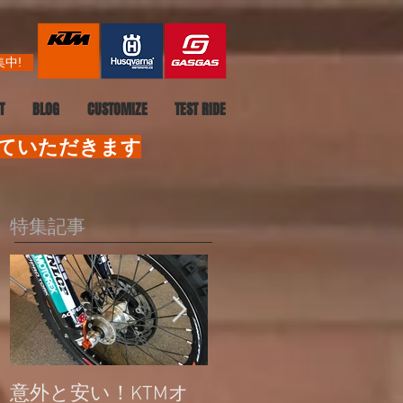
中!
T
BLOG
CUSTOMIZE
TEST RIDE
せていただきます
特集記事
意外と安い！KTMオ
公道走行不可モデル