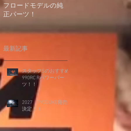
フロードモデルの純
の登録について
正パーツ！
最新記事
スタッフSのおすすめ
990RC Rパワーパー
ツ！！
2027 790DUKE発売
決定！！