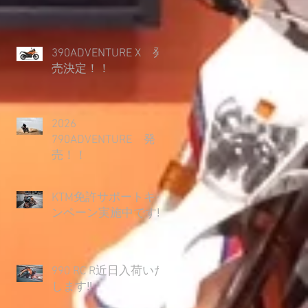
390ADVENTURE X 発
売決定！！
2026
790ADVENTURE 発
売！！
KTM免許サポートキャ
ンペーン実施中です‼
990 RC R近日入荷いた
します‼