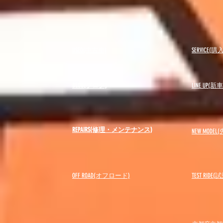
USED(中古車)
SERVICE
BLOG(ブログ)
LINE UP(
REPAIRS(修理・メンテナンス)
NEW MODEL
(
OFF ROAD(オフロード)
​TEST RIDE