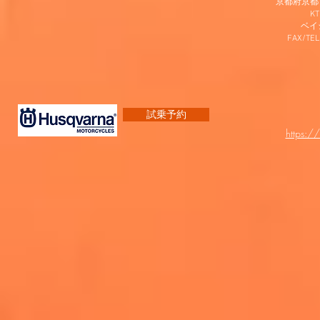
京都府京都市
K
​ベ
FAX/TEL
試乗予約
https:/