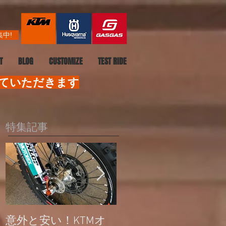
中!
T
BLOG
CUSTOMIZE
TEST RIDE
せていただきます
特集記事
意外と安い！KTMオ
公道走行不可モデル