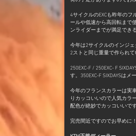
荷の予定がありますのでお
4サイクルのEXCも昨年の
ールや低速から高回転まで
ンライダーまでが満足でき
今年は2サイクルのインジェ
2ストと同じ重量で作られて
250EXC-F / 250EXC
す。350EXC-F SIXD
今年のフランスカラーは実
りカッコいいので人気カラー
配色が絶妙でカッコいいで
完売間近ですのでお早めに