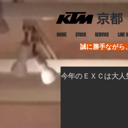
HOME
STOCK
SERVICE
LINE 
誠に勝手ながら、
今年のＥＸＣは大人