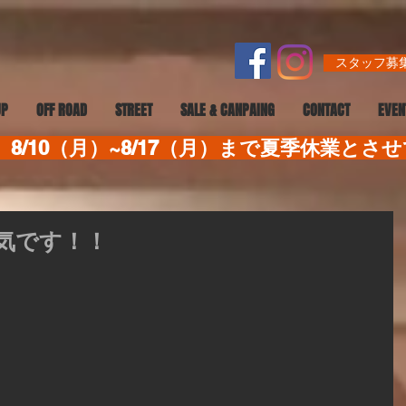
スタッフ募集
UP
OFF ROAD
STREET
SALE & CANPAING
CONTACT
EVEN
8/10（月）~8/17（月）まで夏季休業とさ
気です！！