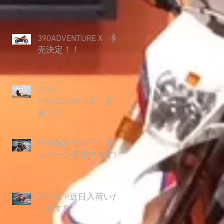
390ADVENTURE X 発
売決定！！
2026
790ADVENTURE 発
売！！
KTM免許サポートキャ
ンペーン実施中です‼
990 RC R近日入荷いた
します‼