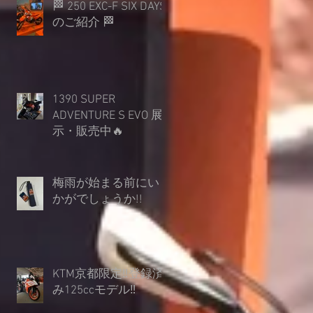
🏁 250 EXC-F SIX DAYS
のご紹介 🏁
1390 SUPER
ADVENTURE S EVO 展
示・販売中🔥
梅雨が始まる前にい
かがでしょうか︎!!
KTM京都限定‼登録済
み125ccモデル‼