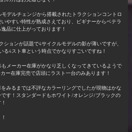
検討の方はお見逃しなく！
フルモデルチェンジから搭載されたトラクションコントロ
使いやすい特性が熟成さえており、ビギナーからベテラ
る逸品に仕上がっております！
クションが話題で4サイクルモデルの影が薄いですが、
いる4スト車という時点でかなりすごいですね！
- F SIXDAYSもメーカー在庫がかなり乏しくなってきているようで
AYSはメーカー在庫完売で店頭にラスト一台のみあります！
車をみるまでは不評なカラーリングでしたが現物はかな
です！スタンダードもホワイト/オレンジ/ブラックの
す！
！！