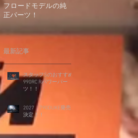
フロードモデルの純
の登録について
正パーツ！
最新記事
スタッフSのおすすめ
990RC Rパワーパー
ツ！！
2027 790DUKE発売
決定！！