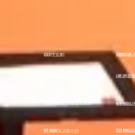
USED(中古車)
SERVICE
BLOG(ブログ)
LINE UP(
REPAIRS(修理・メンテナンス)
NEW MODEL
(
OFF ROAD(オフロード)
​TEST RIDE