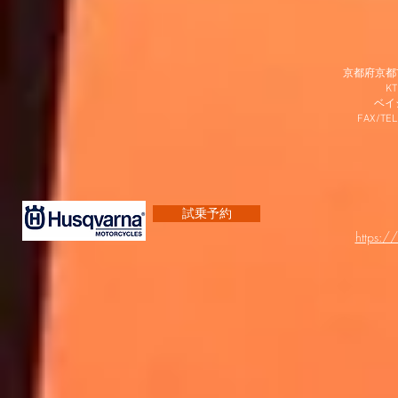
京都府京都市
K
​ベ
FAX/TEL
試乗予約
https:/