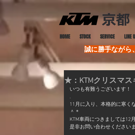
HOME
STOCK
SERVICE
LINE 
誠に勝手ながら、
★：KTMクリスマ
いつも有難うございます！
.
11月に入り、本格的に寒く
＾＊
KTM車両につきましては1
是非お問い合わせください
.