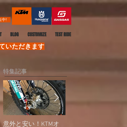
中!
T
BLOG
CUSTOMIZE
TEST RIDE
せていただきます
特集記事
意外と安い！KTMオ
公道走行不可モデル