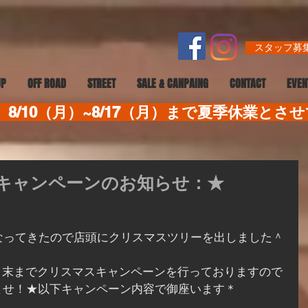
スタッフ募集
UP
OFF ROAD
STREET
SALE & CANPAING
CONTACT
EVEN
8/10（月）~8/17（月）まで夏季休業とさ
スキャンペーンのお知らせ：★
なってきたので店頭にクリスマスツリーを出しました＾
2月末までクリスマスキャンペーンを行っておりますので
ませ！★以下キャンペーン内容で御座います＊