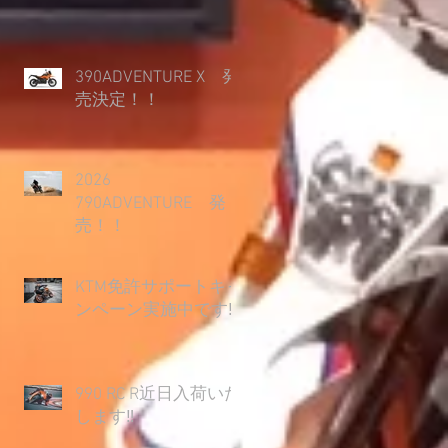
390ADVENTURE X 発
売決定！！
2026
790ADVENTURE 発
売！！
KTM免許サポートキャ
ンペーン実施中です‼
990 RC R近日入荷いた
します‼