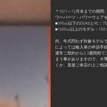
.
＊10/1～12月末までの
ワーパーツ・パワーウェア
■390㏄以下のDUKEとRC：75
■1000㏄以上のモデル：150.
.
尚、年式問わず対象モデル
によっては輸入車の申請手
通常ご契約から2.3週間程
まう事がありますので、今
くか、直接ご来店の上ご相
.
.