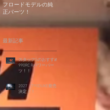
フロードモデルの純
の登録について
正パーツ！
最新記事
スタッフSのおすすめ
990RC Rパワーパー
ツ！！
2027 790DUKE発売
決定！！