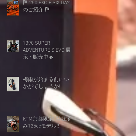
🏁 250 EXC-F SIX DAYS
のご紹介 🏁
1390 SUPER
ADVENTURE S EVO 展
示・販売中🔥
梅雨が始まる前にい
かがでしょうか︎!!
KTM京都限定‼登録済
み125ccモデル‼