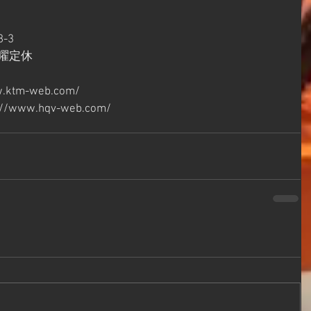
-3
　月曜定休
w.ktm-web.com/
s://www.hqv-web.com/