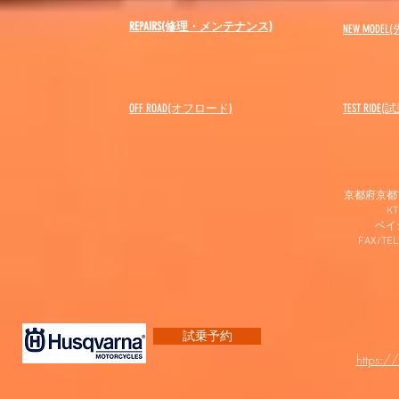
REPAIRS(修理・メンテナンス)
NEW MODEL
(
OFF ROAD(オフロード)
​TEST RIDE
京都府京都市
K
​ベ
FAX/TEL
試乗予約
https:/