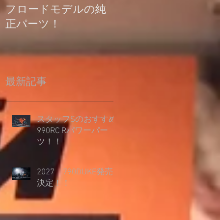
フロードモデルの純
の登録について
正パーツ！
最新記事
スタッフSのおすすめ
990RC Rパワーパー
ツ！！
2027 790DUKE発売
決定！！