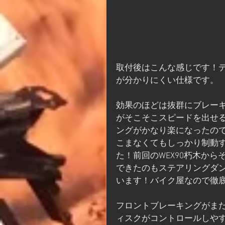
取付後はこんな感じです！
が分かりにくい仕様です。
効果のほどは抜群にブレーキ
がそこそこスピードを出せ
ングがかなり楽になったの
こまなくてもしっかり制動
た！前回のWEX90朽木か
できたのもステアリングダ
います！バイク屋なので徹
フロントブレーキングがま
ィスクがコントロールしや