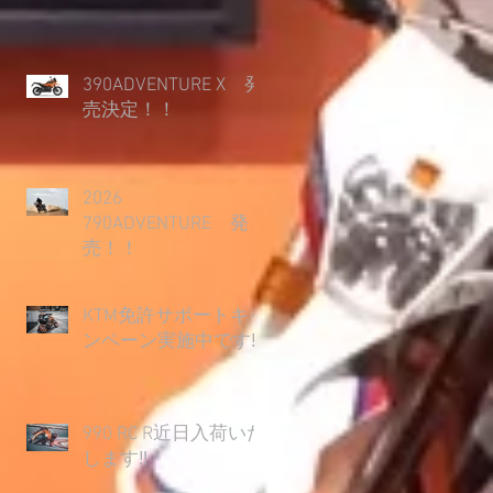
390ADVENTURE X 発
売決定！！
2026
790ADVENTURE 発
売！！
KTM免許サポートキャ
ンペーン実施中です‼
990 RC R近日入荷いた
します‼