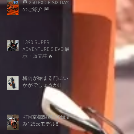
🏁 250 EXC-F SIX DAYS
のご紹介 🏁
1390 SUPER
ADVENTURE S EVO 展
示・販売中🔥
梅雨が始まる前にい
かがでしょうか︎!!
KTM京都限定‼登録済
み125ccモデル‼