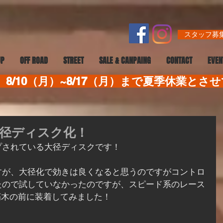
スタッフ募集
UP
OFF ROAD
STREET
SALE & CANPAING
CONTACT
EVEN
8/10（月）~8/17（月）まで夏季休業とさ
YS 大径ディスク化！
プされている大径ディスクです！
すが、大径化で効きは良くなると思うのですがコントロ
たので試していなかったのですが、スピード系のレース
朽木の前に装着してみました！