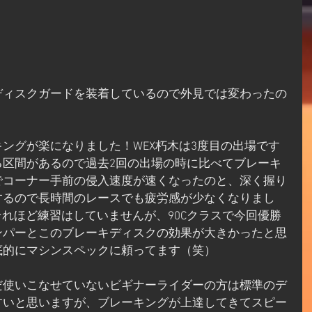
ディスクガードを装着しているので外見では変わったの
ングが楽になりました！WEX朽木は3度目の出場です
る区間があるので過去2回の出場の時に比べてブレーキ
でコーナー手前の侵入速度が速くなったのと、深く握り
するので長時間のレースでも疲労感が少なくなりまし
らそれほど練習はしていませんが、90Cクラスで今回優勝
ンパーとこのブレーキディスクの効果が大きかったと思
底的にマシンスペックに頼ってます（笑）
だ使いこなせていないビギナーライダーの方は標準のデ
すいと思いますが、ブレーキングが上達してきてスピー