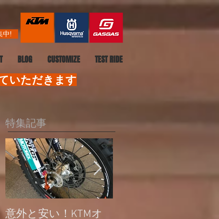
中!
T
BLOG
CUSTOMIZE
TEST RIDE
せていただきます
特集記事
意外と安い！KTMオ
公道走行不可モデル