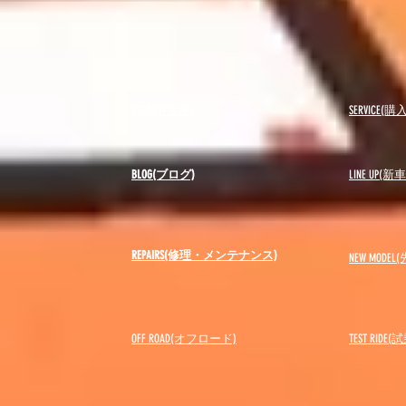
USED(中古車)
SERVICE
BLOG(ブログ)
LINE UP(
REPAIRS(修理・メンテナンス)
NEW MODEL
(
OFF ROAD(オフロード)
​TEST RIDE