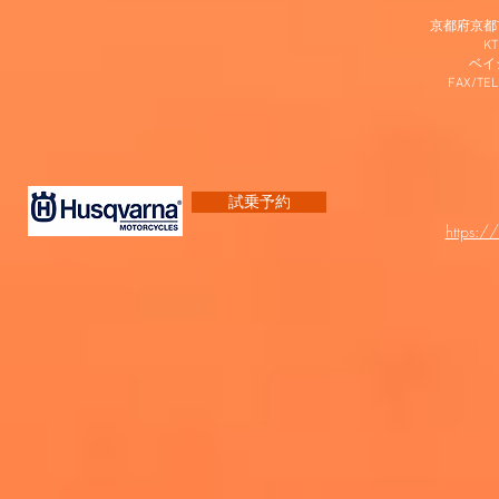
京都府京都市
K
​ベ
FAX/TEL
試乗予約
https:/