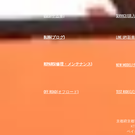
USED(中古車)
SERVICE
BLOG(ブログ)
LINE UP(
REPAIRS(修理・メンテナンス)
NEW MODEL
(
OFF ROAD(オフロード)
​TEST RIDE
京都府京都市
K
​ベ