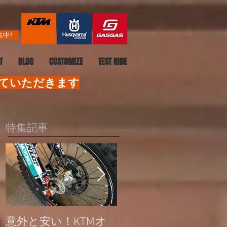
中!
T
BLOG
CUSTOMIZE
TEST RIDE
せていただきます
特集記事
意外と安い！KTMオ
公道走行不可モデル