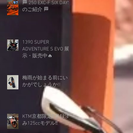
🏁 250 EXC-F SIX DAYS
のご紹介 🏁
1390 SUPER
ADVENTURE S EVO 展
示・販売中🔥
梅雨が始まる前にい
かがでしょうか︎!!
KTM京都限定‼登録済
み125ccモデル‼