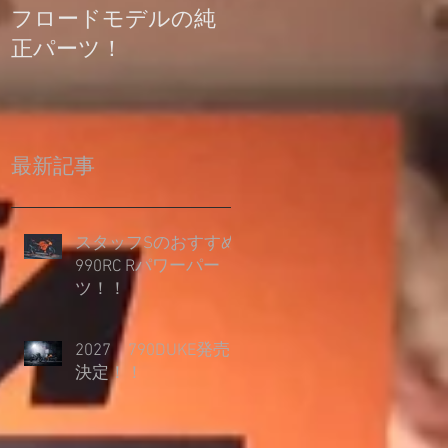
フロードモデルの純
の登録について
正パーツ！
最新記事
スタッフSのおすすめ
990RC Rパワーパー
ツ！！
2027 790DUKE発売
決定！！