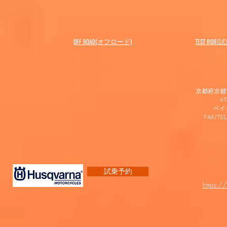
OFF ROAD(オフロード)
​TEST RIDE
京都府京都市
K
​ベ
FAX/TEL
試乗予約
https:/