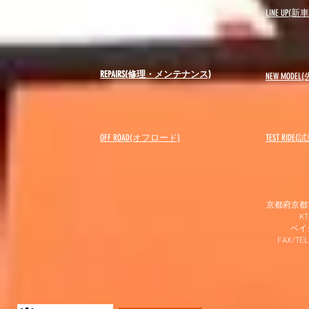
BLOG(ブログ)
LINE UP(
REPAIRS(修理・メンテナンス)
NEW MODEL
(
OFF ROAD(オフロード)
​TEST RIDE
京都府京都市
K
​ベ
FAX/TEL