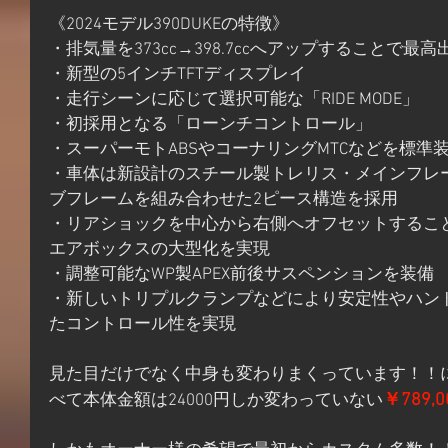
《2024モデル390DUKEの特徴》
・排気量を373cc→398.7ccへアップすることで
・新型の5インチTFTディスプレイ
・走行シーンに応じて選択可能な「RIDE MODE」
・初採用となる「ローンチコントロール」
・スーパーモトABSやコーナリングMTCなどを標準
・車体は新設計のスチール製トレリス・メインフレ
ブフレームを組み合わせた2ピース構造を採用
・リアショックを中心から右側へオフセットするこ
エアボックスの大型化を実現
・調整可能なWP製APEX前後サスペンションを装備
・新しいトリプルクランプなどにより安定性やハン
たコントロール性を実現
見た目だけでなく中身も変わりまくっています！！に
￥789,0
べて本体金額は24000円しか変わっていない