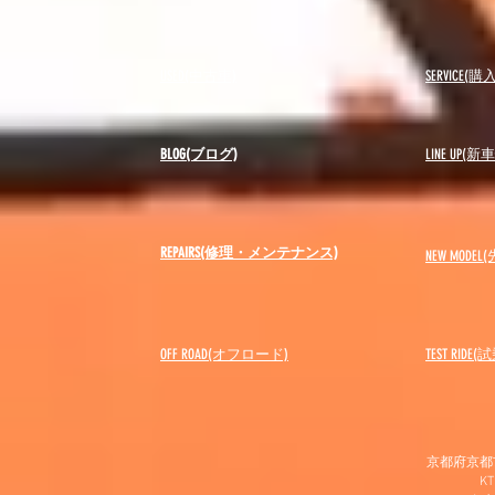
USED(中古車)
SERVICE
BLOG(ブログ)
LINE UP(
REPAIRS(修理・メンテナンス)
NEW MODEL
(
OFF ROAD(オフロード)
​TEST RIDE
京都府京都市
K