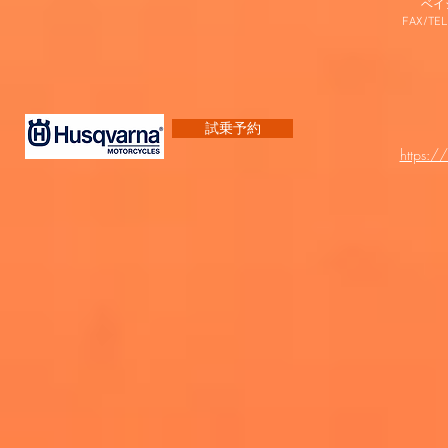
​ベ
FAX/TEL
試乗予約
https:/