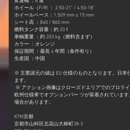
変速機 ：6 速 
ホイール（F/R) ： 2.50-21" / 4.50-18" 
ホイールベース：1,509 mm ± 15 mm 
シート高 ：840 / 860 mm 
燃料タンク容量：約 20 ℓ 
車輌重量 ：約 203 kg（燃料含まず） 
カラー ：オレンジ 
保証期間 ：最長 4 年間（条件有り） 
生産国 ：中国 
※ 主要諸元の値は EU 仕様のものとなります。日
ます。
 ※ アクション画像はクローズドエリアでのプロライダー によるものです。車輌は
欧州仕様車でオプションパー ツが装着されていま
場合があります。
KTM京都
京都市山科区北花山大林町38-3