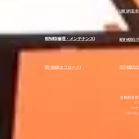
BLOG(ブログ)
LINE UP(
REPAIRS(修理・メンテナンス)
NEW MODEL
(
OFF ROAD(オフロード)
​TEST RIDE
京都府京都市
K
​ベ
FAX/TEL