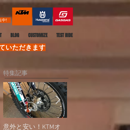
中!
T
BLOG
CUSTOMIZE
TEST RIDE
せていただきます
特集記事
意外と安い！KTMオ
公道走行不可モデル