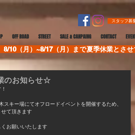
スタッフ募集
UP
OFF ROAD
STREET
SALE & CANPAING
CONTACT
EVEN
8/10（月）~8/17（月）まで夏季休業とさ
休業のお知らせ☆
す！
）に朽木スキー場にてオフロードイベントを開催するため、
させて頂きます
しくお願いいたします