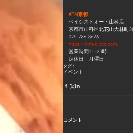
KTM京都
ベイシストオート山科店
京都市山科区北花山大林町38
075-286-8626
https://ktm-kyoto.com
営業時間11~20時 
定休日　月曜日
タグ：
イベント
コメント