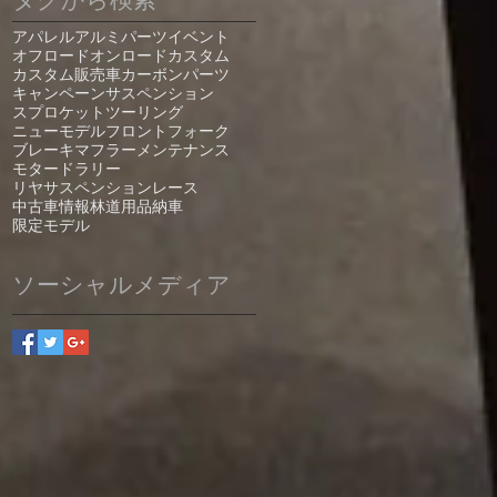
アパレル
アルミパーツ
イベント
オフロード
オンロード
カスタム
カスタム販売車
カーボンパーツ
キャンペーン
サスペンション
スプロケット
ツーリング
ニューモデル
フロントフォーク
ブレーキ
マフラー
メンテナンス
モタード
ラリー
リヤサスペンション
レース
中古車情報
林道
用品
納車
限定モデル
ソーシャルメディア