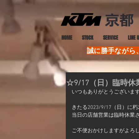
HOME
STOCK
SERVICE
LINE 
誠に勝手ながら、
☆9/17（日）臨時
いつもありがとうございま
きたる2023/9/17（日
当日の店舗営業は臨時休業
ご不便おかけしますがよろ