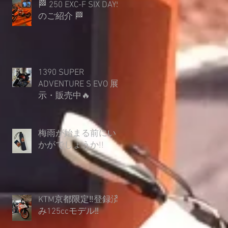
🏁 250 EXC-F SIX DAYS
のご紹介 🏁
1390 SUPER
ADVENTURE S EVO 展
示・販売中🔥
梅雨が始まる前にい
かがでしょうか︎!!
KTM京都限定‼登録済
み125ccモデル‼