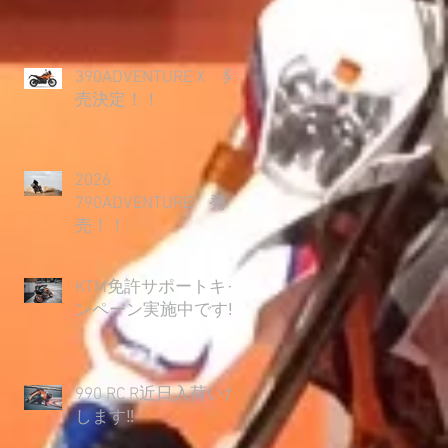
390ADVENTURE X 発
売決定！！
2026
790ADVENTURE 発
売！！
KTM免許サポートキャ
ンペーン実施中です‼
990 RC R近日入荷いた
します‼