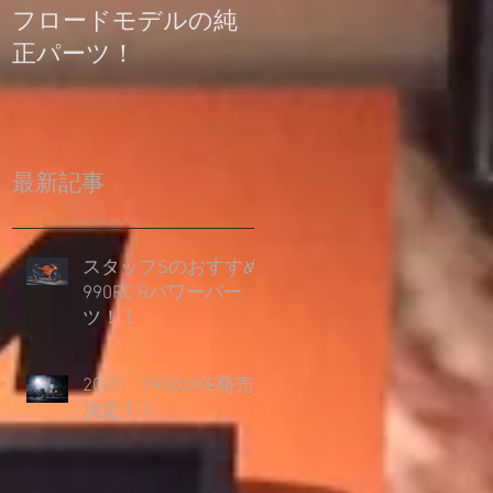
フロードモデルの純
の登録について
正パーツ！
最新記事
スタッフSのおすすめ
990RC Rパワーパー
ツ！！
2027 790DUKE発売
決定！！