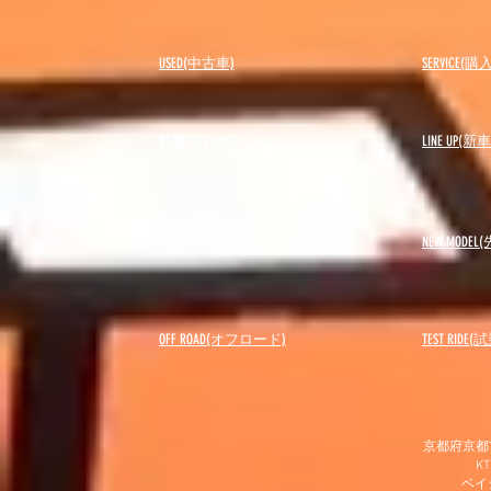
USED(中古車)
SERVICE
BLOG(ブログ)
LINE UP(
REPAIRS(修理・メンテナンス)
NEW MODEL
(
OFF ROAD(オフロード)
​TEST RIDE
京都府京都市
K
​ベ