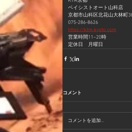
KTM京都
ベイシストオート山科店
京都市山科区北花山大林町38
075-286-8626
https://ktm-kyoto.com
営業時間11~20時
定休日　月曜日
コメント
コメントを追加…