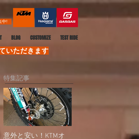
中!
T
BLOG
CUSTOMIZE
TEST RIDE
せていただきます
特集記事
意外と安い！KTMオ
公道走行不可モデル