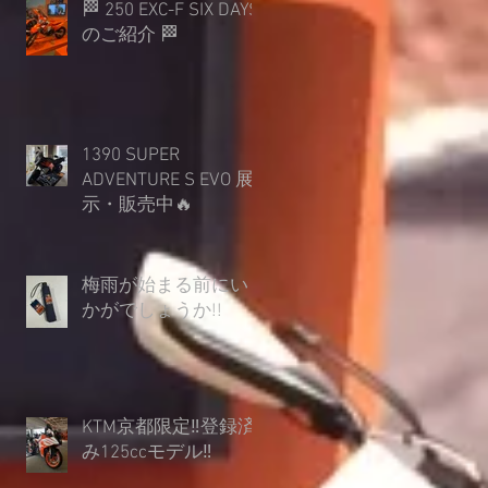
🏁 250 EXC-F SIX DAYS
のご紹介 🏁
1390 SUPER
ADVENTURE S EVO 展
示・販売中🔥
梅雨が始まる前にい
かがでしょうか︎!!
KTM京都限定‼登録済
み125ccモデル‼