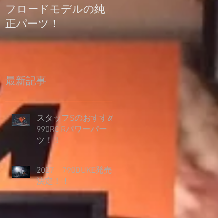
フロードモデルの純
の登録について
正パーツ！
最新記事
スタッフSのおすすめ
990RC Rパワーパー
ツ！！
2027 790DUKE発売
決定！！