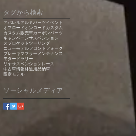
タグから検索
アパレル
アルミパーツ
イベント
オフロード
オンロード
カスタム
カスタム販売車
カーボンパーツ
キャンペーン
サスペンション
スプロケット
ツーリング
ニューモデル
フロントフォーク
ブレーキ
マフラー
メンテナンス
モタード
ラリー
リヤサスペンション
レース
中古車情報
林道
用品
納車
限定モデル
ソーシャルメディア