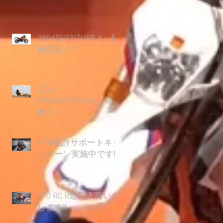
390ADVENTURE X 発
売決定！！
2026
790ADVENTURE 発
売！！
KTM免許サポートキャ
ンペーン実施中です‼
990 RC R近日入荷いた
します‼