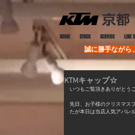
HOME
STOCK
SERVICE
LINE 
誠に勝手ながら、
KTMキャップ☆
いつもご覧頂きありがとう
先日、お子様のクリスマス
たが本日は当店人気アパレル