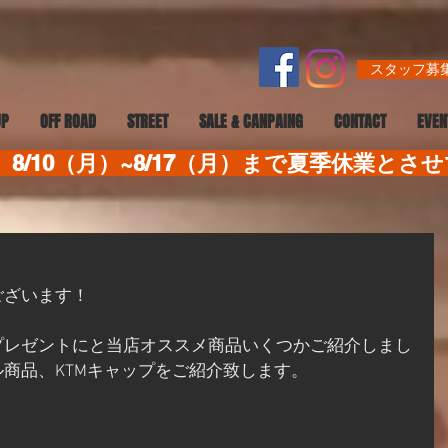
スタッフ募集
UP
OFF ROAD
STREET
SALE & CANPAING
CONTACT
EVEN
8/10（月）~8/17（月）まで夏季休業とさ
ございます！
プレゼントにと当店オススメ商品いくつかご紹介しまし
商品、KTMキャップをご紹介致します。