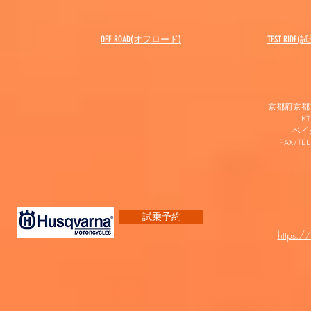
OFF ROAD(オフロード)
​TEST RIDE
京都府京都市
K
​ベ
FAX/TEL
試乗予約
https:/