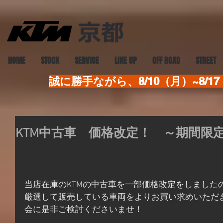
HOME
STOCK
SERVICE
LINE UP
OFF ROAD
STREET
誠に勝手ながら、8/10（月）~8
KTM中古車 価格改定！ ～期間限
当店在庫のKTMの中古車を一部価格改定をしました
厳選して販売している車両をよりお買い求めいただ
会に是非ご検討くださいませ！