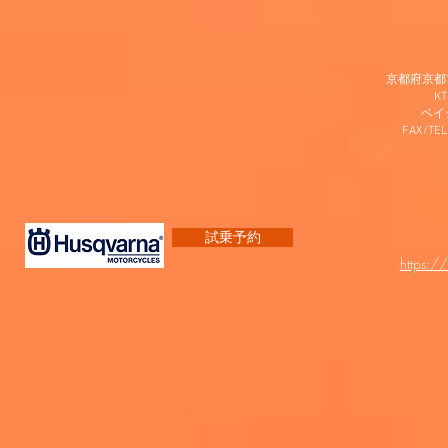
京都府京都市
K
​ベ
FAX/TEL
試乗予約
https:/