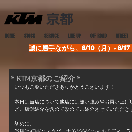
HOME
STOCK
SERVICE
LINE UP
OFF ROAD
STREET
誠に勝手ながら、8/10（月）~8
＊KTM京都のご紹介＊
いつもご覧いただきありがとうございます！
本日は当店について他店には無い強みやお買い上げ
ど、店舗紹介を含めて改めてご紹介させていただき
初めに、
当店はKTM/ハスクバーナ/GASGASのマルチディー