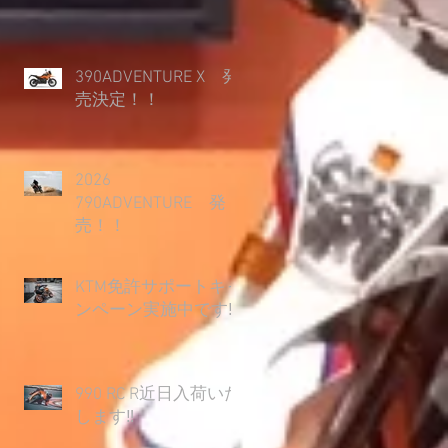
390ADVENTURE X 発
売決定！！
2026
790ADVENTURE 発
売！！
KTM免許サポートキャ
ンペーン実施中です‼
990 RC R近日入荷いた
します‼