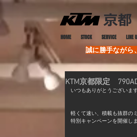
HOME
STOCK
SERVICE
LINE 
誠に勝手ながら、
KTM京都限定 790
いつもありがとうございま
軽くて速い、積載も抜群のミド
特別キャンペーンを開催し