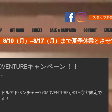
スタッフ募集
UP
OFF ROAD
STREET
SALE & CANPAING
CONTACT
EVEN
8/10（月）~8/17（月）まで夏季休業とさ
ADVENTUREキャンペーン！！
す。
ルアドベンチャー790ADVENTUREがKTM京都限定で
ます！