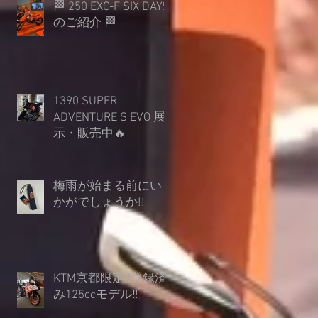
🏁 250 EXC-F SIX DAYS
のご紹介 🏁
1390 SUPER
ADVENTURE S EVO 展
示・販売中🔥
梅雨が始まる前にい
かがでしょうか︎!!
KTM京都限定‼登録済
み125ccモデル‼