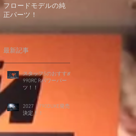
フロードモデルの純
の登録について
正パーツ！
最新記事
スタッフSのおすすめ
990RC Rパワーパー
ツ！！
2027 790DUKE発売
決定！！