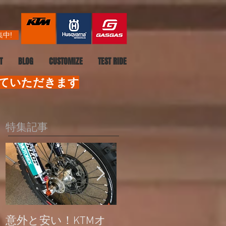
中!
T
BLOG
CUSTOMIZE
TEST RIDE
せていただきます
特集記事
意外と安い！KTMオ
公道走行不可モデル