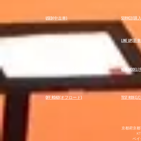
USED(中古車)
SERVICE
BLOG(ブログ)
LINE UP(
REPAIRS(修理・メンテナンス)
NEW MODEL
(
OFF ROAD(オフロード)
​TEST RIDE
京都府京都市
K
​ベ