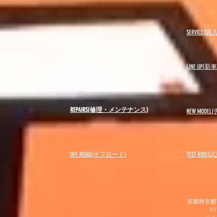
USED(中古車)
SERVICE
BLOG(ブログ)
LINE UP(
REPAIRS(修理・メンテナンス)
NEW MODEL
(
OFF ROAD(オフロード)
​TEST RIDE
京都府京都市
K