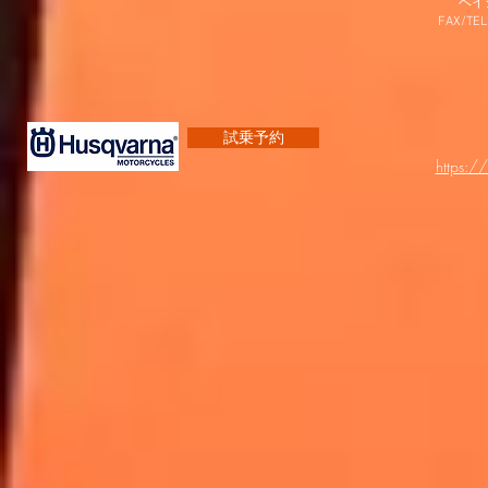
​ベ
FAX/TEL
試乗予約
https:/