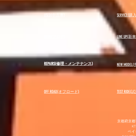
USED(中古車)
SERVICE
BLOG(ブログ)
LINE UP(
REPAIRS(修理・メンテナンス)
NEW MODEL
(
OFF ROAD(オフロード)
​TEST RIDE
京都府京都市
K
​ベ