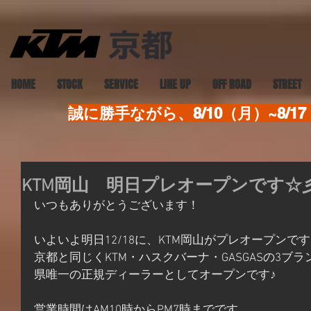
HOME
STOCK
SERVICE
LINE UP
OFF ROAD
STREET
誠に勝手ながら、8/10（月）~8
KTM岡山 明日プレオープンです☆
いつもありがとうございます！
いよいよ明日12/18に、KTM岡山がプレオープンで
京都と同じくKTM・ハスクバーナ・GASGASの3ブ
県唯一の正規ディーラーとしてオープンです♪
営業時間はAM10時からPM7時までです。