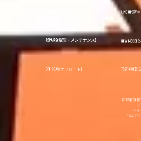
BLOG(ブログ)
LINE UP(
REPAIRS(修理・メンテナンス)
NEW MODEL
(
OFF ROAD(オフロード)
​TEST RIDE
京都府京都市
K
​ベ
FAX/TEL