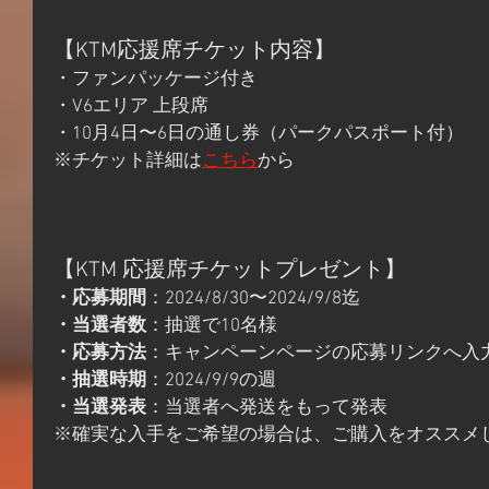
【KTM応援席チケット内容】
・ファンパッケージ付き
・V6エリア 上段席
・10月4日〜6日の通し券（パークパスポート付）
※チケット詳細は
こちら
から
【KTM 応援席チケットプレゼント】
・応募期間
：2024/8/30〜2024/9/8迄
・当選者数
：抽選で10名様
・応募方法
：キャンペーンページの応募リンクへ入
・抽選時期
：2024/9/9の週
・当選発表
：当選者へ発送をもって発表
※確実な入手をご希望の場合は、ご購入をオススメ