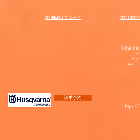
OFF ROAD(オフロード)
​TEST RIDE
京都府京都市
K
​ベ
FAX/TEL
試乗予約
https:/