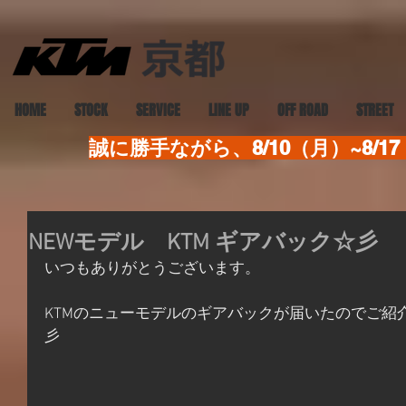
HOME
STOCK
SERVICE
LINE UP
OFF ROAD
STREET
誠に勝手ながら、8/10（月）~8
NEWモデル KTM ギアバック☆彡
いつもありがとうございます。
KTMのニューモデルのギアバックが届いたのでご紹
彡