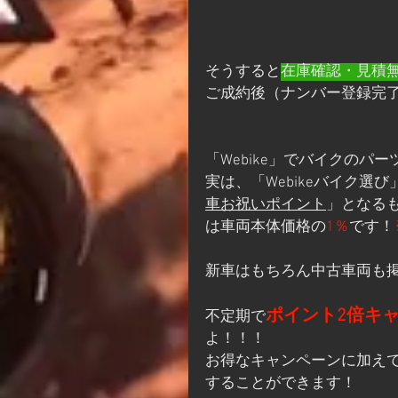
そうすると
在庫確認・見積
ご成約後（ナンバー登録完
「Webike」でバイクの
実は、「Webikeバイク
車お祝いポイント
」となる
は車両本体価格の
1％
です！
新車はもちろん中古車両も
ポイント2倍キ
不定期で
よ！！！
お得なキャンペーンに加え
することができます！