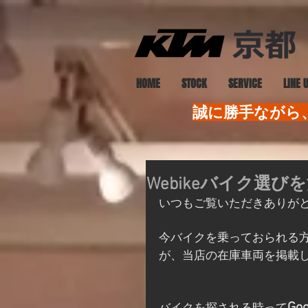
HOME
STOCK
SERVICE
LINE 
誠に勝手ながら、
Webikeバイク選
いつもご覧いただきありが
今バイクを乗っておられる
が、当店の在庫車両を掲載