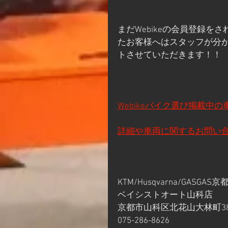
まだWebikeの会員登録
たお客様へはスタッフが分
トさせていただきます！！
Webikeバイク選び掲載中
詳細や車両に関するお問い
KTM/Husqvarna/GASGAS京
ベイシストオート山科店
京都市山科区北花山大林町38
075-286-8626