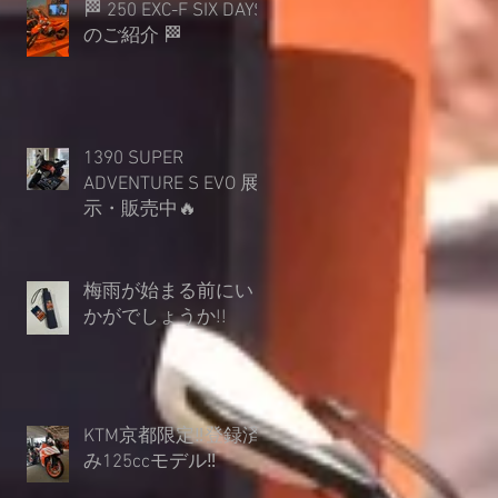
🏁 250 EXC-F SIX DAYS
のご紹介 🏁
1390 SUPER
ADVENTURE S EVO 展
示・販売中🔥
梅雨が始まる前にい
かがでしょうか︎!!
KTM京都限定‼登録済
み125ccモデル‼