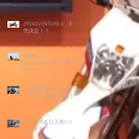
390ADVENTURE X 発
売決定！！
2026
790ADVENTURE 発
売！！
KTM免許サポートキャ
ンペーン実施中です‼
990 RC R近日入荷いた
します‼