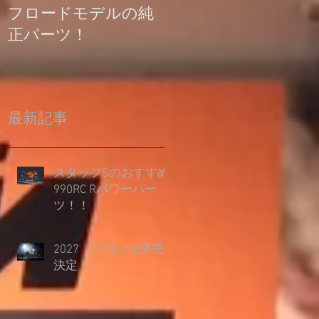
フロードモデルの純
の登録について
正パーツ！
最新記事
スタッフSのおすすめ
990RC Rパワーパー
ツ！！
2027 790DUKE発売
決定！！