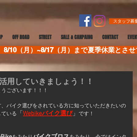
スタッフ募集
UP
OFF ROAD
STREET
SALE & CANPAING
CONTACT
EVEN
8/10（月）~8/17（月）まで夏季休業とさ
びを活用していきましょう！！
とうございます！！！
方、バイク選びをされている方に知っていただきたいの
「
Webikeバイク選び
」
している
です！