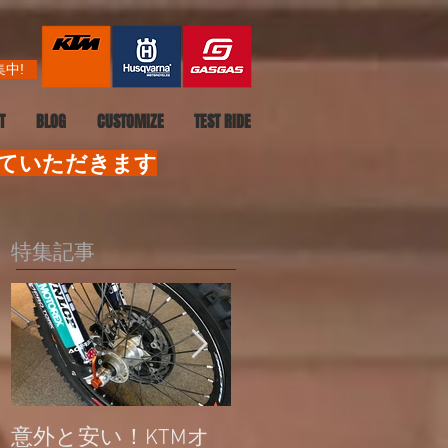
中!
T
BLOG
CUSTOMIZE
TEST RIDE
せていただきます
特集記事
意外と安い！KTMオ
公道走行不可モデル