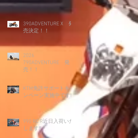
390ADVENTURE X 発
売決定！！
2026
790ADVENTURE 発
売！！
KTM免許サポートキャ
ンペーン実施中です‼
990 RC R近日入荷いた
します‼