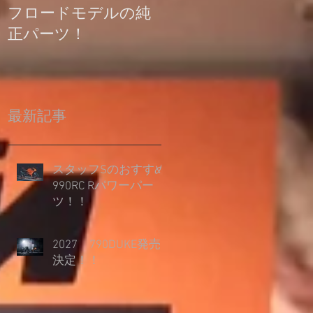
フロードモデルの純
の登録について
正パーツ！
最新記事
スタッフSのおすすめ
990RC Rパワーパー
ツ！！
2027 790DUKE発売
決定！！