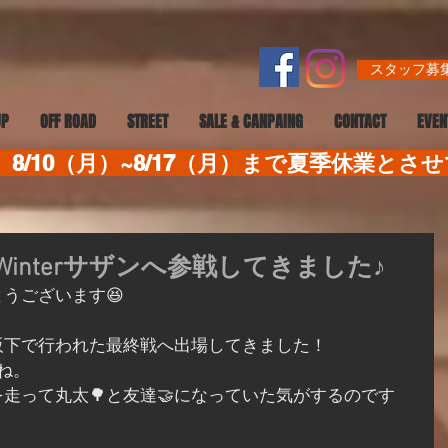
スタッフ募集
UP
OFF ROAD
STREET
SALE & CANPAING
CONTACT
EVEN
8/10（月）~8/17（月）まで夏季休業とさ
Winterサザンへ参戦してきました♪
うございます😆
ラザ阪下で行われた最終戦へ出場してきました！
ね。
走って丸太🌳と友達🤝になっていた気がするのです