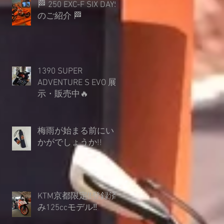
🏁 250 EXC-F SIX DAYS
のご紹介 🏁
1390 SUPER
ADVENTURE S EVO 展
示・販売中🔥
梅雨が始まる前にい
かがでしょうか︎!!
KTM京都限定‼登録済
み125ccモデル‼