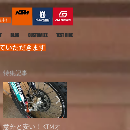
中!
T
BLOG
CUSTOMIZE
TEST RIDE
せていただきます
特集記事
意外と安い！KTMオ
公道走行不可モデル