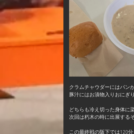
クラムチャウダーにはパン
豚汁にはお漬物入りおにぎ
どちらも冷え切った身体に染
次回は朽木の時に出展する
この最終戦の阪下では120