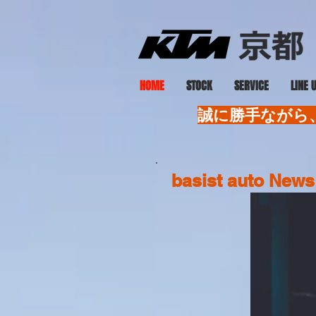
HOME
STOCK
SERVICE
LINE 
誠に勝手ながら、
basist auto News