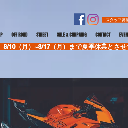
スタッフ募集
UP
OFF ROAD
STREET
SALE & CANPAING
CONTACT
EVEN
8/10（月）~8/17（月）まで夏季休業とさ