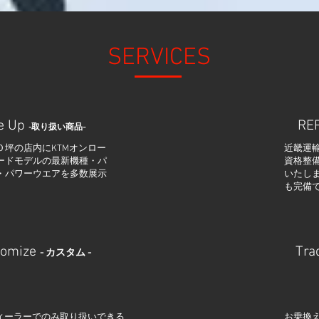
SERVICES
e Up
RE
-取り扱い商品-
０坪の店内にKTMオンロー
​近畿運
ードモデルの最新機種・パ
資格整
・パワーウエアを多数展示
いたしま
。
も完備
tomize
Tra
- カスタム -
ディーラーでのみ取り扱いできる
​お乗