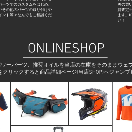
パーツでのカスタムをはじめ、
両の買
やその他のパーツの取り付けや
質査定
イント等々なんでもご相談くだ
ます。K
い！
ONLINESHOP
/パワーパーツ、推奨オイルを当店の在庫をそのままウェ
をクリックすると商品詳細ページ(当店SHOP)へジャンプ