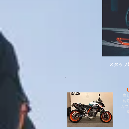
スタッフ
当
お
カス