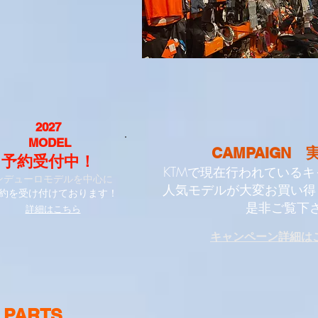
2027
MODEL
CAMPAIGN ​
予約受付中！
KTMで現在行われている
ンデューロモデルを
中心に
人気モデルが
大変お買い得
約を受け付
けております！
是非ご覧下さ
詳細はこちら
​キャンペーン詳細は
 PARTS