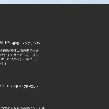
PAIRS
-修理・メンテナンス-
輸局認証整備工場完備で国家
備士によるサービスをご提供
す。KTMスペシャルツール
です！
de-in
- 下取り・買い取り -
換えの際の下取りや不要になった車