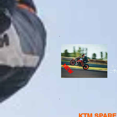
NEW
エ
ご予
KTM SPARE