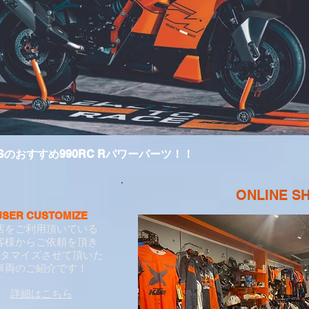
Sのおすすめ990RC Rパワーパーツ！！
​ONLINE S
USER CUSTOMIZE
店をご利用頂いている
客様から
ご依頼を頂き
タマイズさせて頂いた
​車両のご紹介です！
詳細はこちら