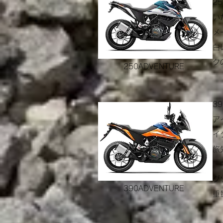
​
い
メ
白
ク
250ADVENTURE
3
ア
イ
旅
中
グ
390ADVENTURE
重