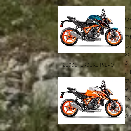
K
ワ
っ
で
じ
2
な
1290SUPERDUKE R/EVO
ま
フ
そ
E
や
が