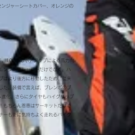
ッセンジャーシートカバー、オレンジの
す。
100ccのボアアップによる馬力向
エンジンやシャシーだけでなく、ハ
プはより後方に移動したため、従来
した。
装備で言えば、ブレンボのブ
へ進化、さらにタイヤもハイグリップ
！もちろん恩恵はサーキットだけで
ナーも更に気持ちよく走れるバイク