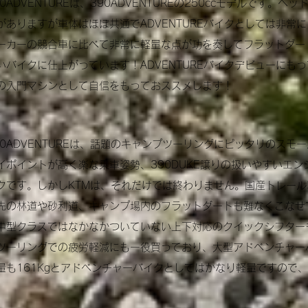
250ADVENTUREは、390ADVENTUREの250ccモデルです
がありますが車体はほぼ共通でADVENTUREバイクとしては非常
ーカーの競合車に比べて非常に軽量な点が功を奏してフラットダー
いバイクに仕上がっています！ADVENTUREバイクデビューにもって
の入門マシンとして自信をもっておススメします！
90ADVENTUREは、話題のキャンプツーリングにピッタリのス
イポイントが高く楽な乗車姿勢、390DUKE譲りの扱いやすいエ
クです。
しかしKTMは、それだけでは終わりません。国産トレー
先の林道や砂利道、キャンプ場内のフラットダートも難なくこなせ
型クラスではなかなかついていない上下対応のクイックシフター
ツーリングでの疲労軽減にも一役買っており、大型アドベンチャー
量も161Kgとアドベンチャーバイクとしてはかなり軽量ですので