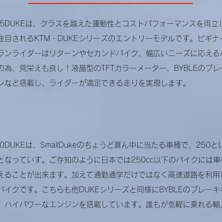
25DUKEは、クラスを越えた運動性とコストパフォーマンスを両
注目されるKTM・DUKEシリーズのエントリーモデルです。ビギ
ランライダーはリターンやセカンドバイク、幅広いニーズに応える
の為、見栄えも良し！液晶型のTFTカラーメーター、BYBLEのブ
ンなど搭載し、ライダーが満足できる走りを実現します。
50DUKEは、SmallDukeのちょうど真ん中に当たる車種で、25
となっていす。ご存知のように日本では250cc以下のバイクには
えることが出来ます。加えて通勤通学だけではなく高速道路を利用
バイクです。
こちらも他DUKEシリーズと同様にBYBLEのブレー
、ハイパワーなエンジンを搭載しています。誰もが気軽に乗れる輸