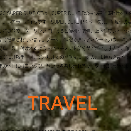
290 SUPER DUKE GTは、SUPER DUKE Rの持つ高い運
したツアラーバイクです。
SUPER DUKE Rをベースに、防風
が特徴的で、ツーリング時にあると便利な装備、上下対応クイック
準で搭載されています。ノーマル状態でタンデムシートカウルに、KTM
簡単に取り付けれるようアタッチメント部分がございますので、誰
ッグには取手も付いておりますので旅先にもそのまま持ち込みやす
末の休日にはロングツーリングを楽しまれるライダーには最適な快
TRAVEL