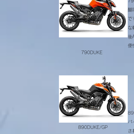
7
醐
で
な
後
便
790DUKE
8
バ
890DUKE/GP
さ