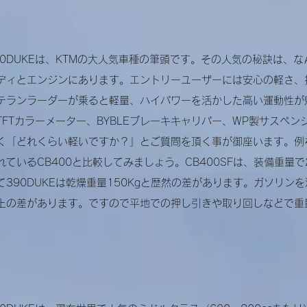
90DUKEは、KTMの大人気車種の筆頭です。その人気の秘訣は、
ディとエンジンにあります。エントリーユーザーには安心の軽さ、
テランラーダーが乗ると軽量、ハイパワーを活かした高い運動性が
TFTカラーメーター、BYBLEブレーキキャリパー、WP製サスペ
く「どれくらい軽いですか？」とご質問を頂く事が御座います。例
れているCB400と比較してみましょう。
CB400SFは、装備重量
て390DUKEは乾燥重量150Kgと歴然の差があります。ガソリンを
上の差があります。ですので平地での押し引きや取り回しなどで重
。