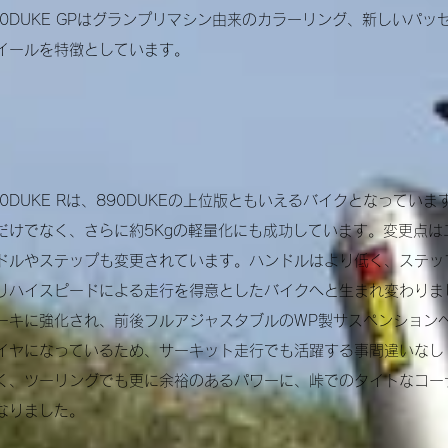
90DUKE GPはグランプリマシン由来のカラーリング、新しいパ
イールを特徴としています。
90DUKE Rは、890DUKEの上位版ともいえるバイクとなっていま
だけでなく、さらに約5Kgの軽量化にも成功しています。
変更点は
ドルやステップも変更されています。ハンドルはより低く、ステッ
りハイスピードによる走行を得意としたバイクへと生まれ変わりま
ーキに強化され、前後フルアジャスタブルのWP製サスペンション
イヤになっているため、サーキット走行でも活躍する事間違いなし
く、ツーリングでも更に余裕のあるパワーに、峠でのタイトなコー
なりました。