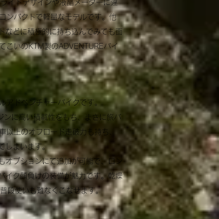
。ヘッドライトデザインや液晶メーターに違
にコンパクトで軽量なモデルです。他
トなどに積極的に持ち込んでみても面
こいのKTM製のADVENTUREバイ
モールアドベンチャーバイクです。
ンジンに高い積載性をもち、まさに旅バ
ル車以上のオフロード走破力も持ち、
てしまいます。
もオプションにて追加が可能で、ロン
バイク顔負けの装備が魅力です。乾燥
、普段使いも難なくこなせます。