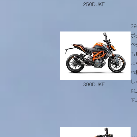
250DUKE
3
ボ
ベ
も
よ
わ
し
390DUKE
以
す