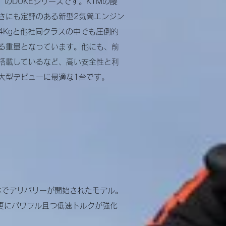
り）のDUKEシリーズです。
KTMの醍
さにも定評のある新型2気筒エンジン
4Kgと他社同クラスの中でも圧倒的
る重量となっています。
他にも、前
を搭載しているなど、高い安全性と利
大型デビューに最適な1台です。
日本でデリバリーが開始されたモデル。
い更にパワフル且つ低速トルクが強化