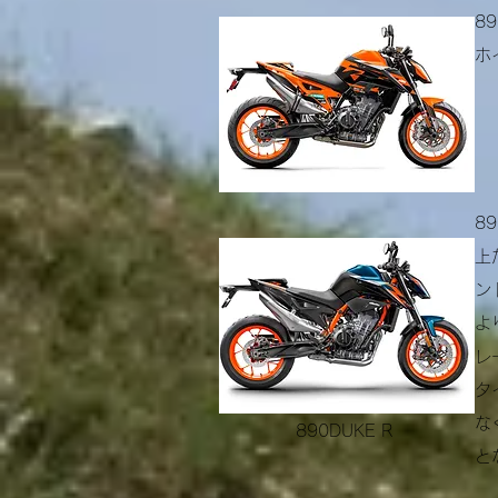
8
ホ
8
上
ン
よ
レ
タ
な
890DUKE R
と