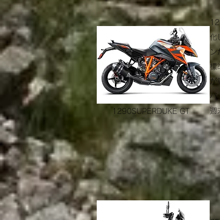
1
化
ン
標
が
バ
週
1290SUPERDUKE GT