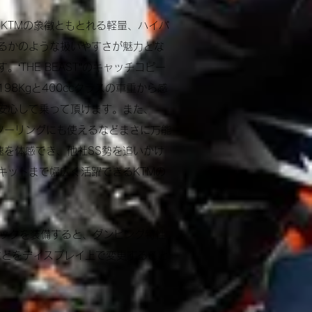
。
KTMの象徴ともとれる軽量、ハイパ
るかのような扱いやすさが魅力とな
す。
‘THE BEAST”のキャッチコピー
8Kgと400ccクラスの車重から感
安心して乗って頂けます。
また、
ツーリングにも使えるなどまさに万能
速を体感でき、他社SS勢を追いかけ
キットまで幅広く活躍できるKTMの
パックを装備すると、ダンピング特性
などをディスプレイ上で変更すること