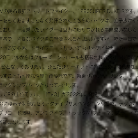
TMの誇る最強ストリートファイター、1290SUPER DUKE Rです
ーをもてあますことなく発揮されたこちらのバイクは、拍子抜けす
ており、一度乗ったライダーは魅力に取りつかれる事間違いなしで
有名で、凶暴なバイクをご想像されるとは思いますが、乾燥重量で19
とれる安心感、ドライブモードもついており大型ビギナーの方でも
020モデルからはクルーズコントロールも搭載されており、快適な
1台となっております。
ひとたびサーキットに持ち込めば強烈な加
わすことも可能な性能も醍醐味です。
街乗りからツーリング、サー
ラッグシップバイクとなっております。
してRの上位モデル、「EVO」が2022年に登場いたしました。
VOには電子制御式セミアクティブサスペンションを搭載。テック
プリロード調整、アンチダイブ、トラック/パフォーマンスモード
可能になります。