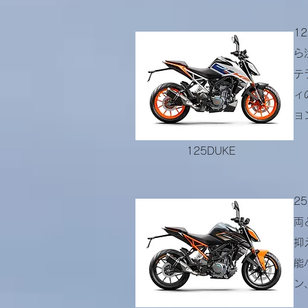
1
ら
テ
ィ
ョ
125DUKE
2
両
抑
能
ン